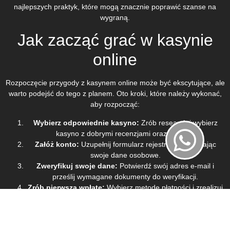
najlepszych praktyk, które mogą znacznie poprawić szanse na
wygraną.
Jak zacząć grać w kasynie
online
Rozpoczęcie przygody z kasynem online może być ekscytujące, ale
warto podejść do tego z planem. Oto kroki, które należy wykonać,
aby rozpocząć:
Wybierz odpowiednie kasyno:
Zrób research i wybierz
kasyno z dobrymi recenzjami oraz licencją.
Załóż konto:
Uzupełnij formularz rejestracyjny, podając
swoje dane osobowe.
Zweryfikuj swoje dane:
Potwierdź swój adres e-mail i
prześlij wymagane dokumenty do weryfikacji.
Zrób pierwszą wpłatę:
Wybierz metodę płatności i zrealizuj
depozyt, aby móc grać.
Wybierz grę:
Odkryj różnorodność gier dostępnych w
kasynie i wybierz te, które Cię interesują.