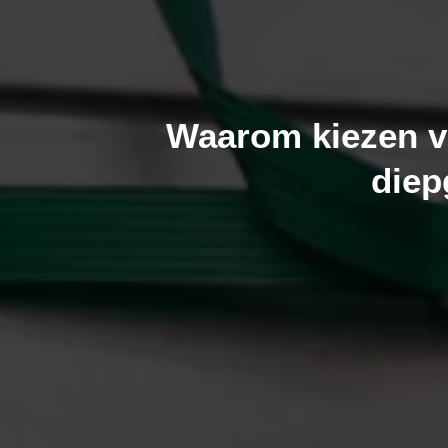
Waarom kiezen v
diep