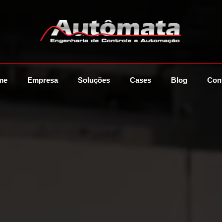
me
Empresa
Soluções
Cases
Blog
Con