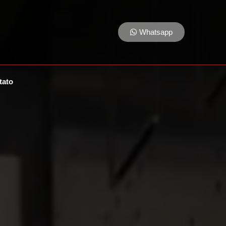
Whatsapp
tato