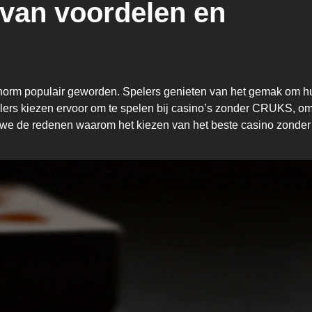
van voordelen en
s enorm populair geworden. Spelers genieten van het gemak om hun
spelers kiezen ervoor om te spelen bij casino’s zonder CRUKS, 
en we de redenen waarom het kiezen van het
beste casino zonder