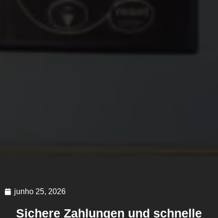
junho 25, 2026
Sichere Zahlungen und schnelle