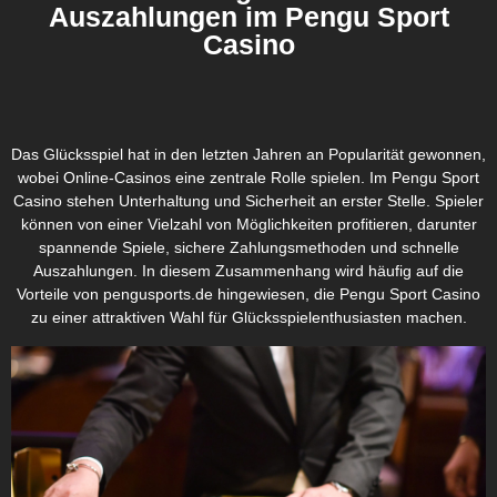
Auszahlungen im Pengu Sport
Casino
Das Glücksspiel hat in den letzten Jahren an Popularität gewonnen,
wobei Online-Casinos eine zentrale Rolle spielen. Im Pengu Sport
Casino stehen Unterhaltung und Sicherheit an erster Stelle. Spieler
können von einer Vielzahl von Möglichkeiten profitieren, darunter
spannende Spiele, sichere Zahlungsmethoden und schnelle
Auszahlungen. In diesem Zusammenhang wird häufig auf die
Vorteile von
pengusports.de
hingewiesen, die Pengu Sport Casino
zu einer attraktiven Wahl für Glücksspielenthusiasten machen.