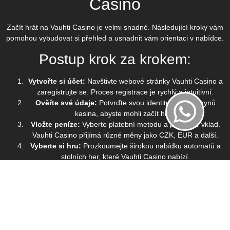
Casino
Začít hrát na Vauhti Casino je velmi snadné. Následující kroky vám
pomohou vybudovat si přehled a usnadnit vám orientaci v nabídce.
Postup krok za krokem:
Vytvořte si účet:
Navštivte webové stránky Vauhti Casino a
zaregistrujte se. Proces registrace je rychlý a intuitivní.
Ověřte své údaje:
Potvrďte svou identitu podle pokynů
kasina, abyste mohli začít hrát.
Vložte peníze:
Vyberte platební metodu a proveďte vklad.
Vauhti Casino přijímá různé měny jako CZK, EUR a další.
Vyberte si hru:
Prozkoumejte širokou nabídku automatů a
stolních her, které Vauhti Casino nabízí.
Začněte hrát:
Rozhodněte se pro hru a užijte si zábavu,
kterou online kasino nabízí.
Rychlá registrace bez zbytečných průtahů.
Možnost ověření identity online pro pohodlnější proces.
Široká nabídka her pro každého hráče.