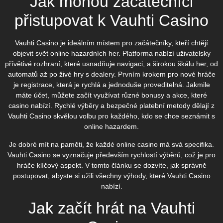
Jak mohou začátečníci
přistupovat k Vauhti Casino
Vauhti Casino je ideálním místem pro začátečníky, kteří chtějí
objevit svět online hazardních her. Platforma nabízí uživatelsky
přívětivé rozhraní, které usnadňuje navigaci, a širokou škálu her, od
automatů až po živé hry s dealery. Prvním krokem pro nové hráče
je registrace, která je rychlá a jednoduše proveditelná. Jakmile
máte účet, můžete začít využívat různé bonusy a akce, které
casino nabízí. Rychlé výběry a bezpečné platební metody dělají z
Vauhti Casino skvělou volbu pro každého, kdo se chce seznámit s
online hazardem.
Je dobré mít na paměti, že každé online casino má svá specifika.
Vauhti Casino se vyznačuje především rychlostí výběrů, což je pro
hráče klíčový aspekt. V tomto článku se dozvíte, jak správně
postupovat, abyste si užili všechny výhody, které Vauhti Casino
nabízí.
Jak začít hrát na Vauhti