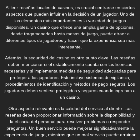
Al leer reseñas locales de casinos, es crucial centrarse en ciertos
aspectos que pueden influir en la decisión de un jugador. Uno de
los elementos más importantes es la variedad de juegos
disponibles. Un casino que ofrece una amplia gama de opciones,
desde tragamonedas hasta mesas de juego, puede atraer a
diferentes tipos de jugadores y hacer que la experiencia sea más
interesante.
Además, la seguridad del casino es otro punto clave. Las reseñas
deben mencionar si el establecimiento cuenta con las licencias
necesarias y si implementa medidas de seguridad adecuadas para
proteger a los jugadores. Esto incluye sistemas de vigilancia,
procedimientos de identificación y métodos de pago seguros. Los
jugadores deben sentirse protegidos y seguros cuando ingresan a
un casino.
Otro aspecto relevante es la calidad del servicio al cliente. Las
reseñas deben proporcionar información sobre la disponibilidad y
la eficacia del personal para resolver problemas o responder
preguntas. Un buen servicio puede mejorar significativamente la
experiencia de juego, mientras que un mal servicio puede arruinar