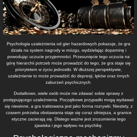
Psychologia uzależnienia od gier hazardowych pokazuje, że gra
działa na system nagrody w mózgu, wydzielając dopaminę i
powodując uczucie przyjemności. Przesunięcie tego uczucia na
górę hierarchii potrzeb może prowadzić do tego, że gra staje się
priorytetem w życiu jednostki. W dłuższej perspektywie,
uzależnienie to może prowadzić do depresji, lęków oraz innych
zaburzeń psychicznych.
Dodatkowo, wiele osób może nie zdawać sobie sprawy z
postępującego uzależnienia. Początkowe przypadki mogą wydawać
się niewinne, a gra traktowana jest jako forma rozrywki. Niestety, z
czasem potrzeba obstawiania staje się coraz silniejsza, a granice
etyczne zacierają się. Dlatego ważne jest zrozumienie tego
zjawiska i jego wpływu na psychikę.