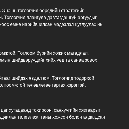
 Энэ нь тоглогчид өөрсдийн стратегийг
й. Тоглогчид ялангуяа давтагдашгүй аргуудыг
хоос өмнө нарийвчилсан мэдээлэл цуглуулах нь
ломжтой. Тоглоом бүрийн хожих магадлал,
омын шийдвэрүүдийг хийх үед та санаа зовох
айгааг шийдэх явдал юм. Тоглогчид тодорхой
болгоомжтой төлөвлөгөө гаргах хэрэгтэй.
цаг хугацаанд тохирсон, санхүүгийн хязгаарыг
урьдчилан төлөвлөж, таны хожсон болон алдагдсан