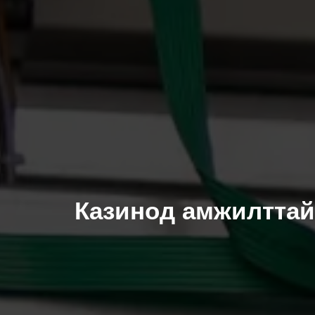
Казинод амжилттай