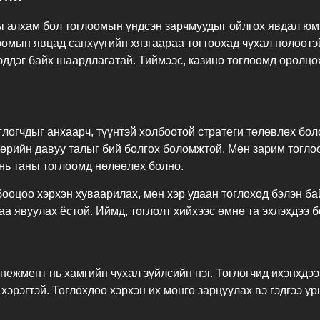
 алхам бол тоглоомын үндсэн зарчмуудыг ойлгох явдал юм.
оомын явцад санхүүгийн хязгаараа тогтоохад чухал нөлөөтэ
эддэг байх шаардлагатай. Тиймээс, казино тоглоомд оролцо
оглогчдыг анхаарч, түүнтэй холбоотой стратеги төлөвлөх бо
өрийн давуу талыг бий болгох боломжтой. Мөн зарим тогло
 нь таны тоглоомд нөлөөлөх болно.
 бооцоо хэрхэн хуваарилах, мөн хэр удаан тоглоход бэлэн б
аа явуулах ёстой. Иймд, тоглолт хийхээс өмнө та эхлэхдээ 
ежмент нь хамгийн чухал зүйлсийн нэг. Тоглогчид ихэнхдээ 
 хэрэгтэй. Тоглохдоо хэрхэн их мөнгө зарцуулах вэ гэдгээ 