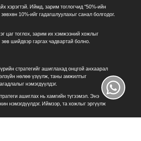
х хэрэгтэй. Иймд, зарим тоглогчид “50%-ийн
д зөвхөн 10%-ийг гадагшлуулахыг санал болгодог.
г цаг тоглох, зарим их хэмжээний хожлыг
, зөв шийдвэр гаргах чадвартай болно.
бүрийн стратегийг ашиглахад онцгой анхаарал
гэлзүйн нөлөө үзүүлж, таны амжилтыг
агадлалыг нэмэгдүүлдэг.
стратеги ашиглах нь хамгийн түгээмэл. Энэ
хин нэмэгдүүлдэг. Иймээр, та хожлыг эргүүлж
 дүрмүүдийн мэдлэг, мөн тоглогчдын зан
лж, туршилт хийх нь амжилттай тоглоход