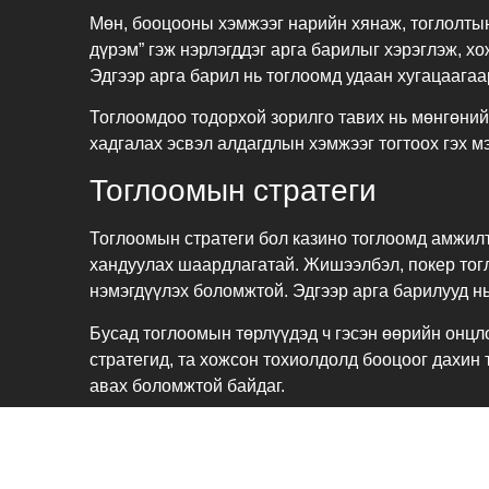
Мөн, бооцооны хэмжээг нарийн хянаж, тоглолтын
дүрэм” гэж нэрлэгддэг арга барилыг хэрэглэж, х
Эдгээр арга барил нь тоглоомд удаан хугацаагаа
Тоглоомдоо тодорхой зорилго тавих нь мөнгөний
хадгалах эсвэл алдагдлын хэмжээг тогтоох гэх м
Тоглоомын стратеги
Тоглоомын стратеги бол казино тоглоомд амжилт
хандуулах шаардлагатай. Жишээлбэл, покер тогло
нэмэгдүүлэх боломжтой. Эдгээр арга барилууд н
Бусад тоглоомын төрлүүдэд ч гэсэн өөрийн онцлог
стратегид, та хожсон тохиолдолд бооцоог дахин 
авах боломжтой байдаг.
Казино тоглоомын дотроос танд хамгийн их ашигт
төлөвийг ойлгосноор та өөрийн стратегийг болов
нөлөөлөх хамгийн гол хүчин зүйлсийн нэг юм.