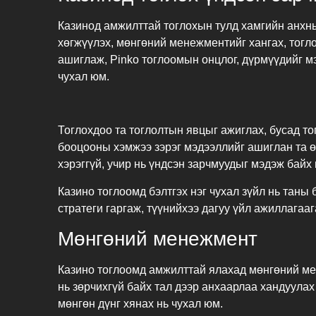
Казинод амжилттай тоглохын тулд хамгийн анхны
хөгжүүлэх, мөнгөний менежментийг хангах, тогл
ашиглаж,
Pinko
тоглоомын онцлог, дүрмүүдийг м
чухал юм.
Тоглохдоо та тоглолтын явцыг ажиглах, бусад т
бооцооны хэмжээ зэрэг мэдээллийг ашиглан та ө
хэрэггүй, учир нь үндсэн зарчмуудыг мэдэж байх
Казино тоглоомд бэлтгэх нэг чухал зүйл нь таны
стратеги гаргаж, түүнийхээ дагуу үйл ажиллагааг
Мөнгөний менежмент
Казино тоглоомд амжилттай ялахад мөнгөний мен
нь зөрчихгүй байх тал дээр анхаарлаа хандуулах
мөнгөн дүнг хянах нь чухал юм.