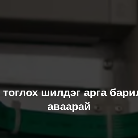
 тоглох шилдэг арга бари
аваарай