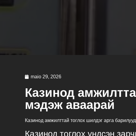
maio 29, 2026
Казинод амжилтта
мэдэж аваарай
Казинод амжилттай тоглох шилдэг арга барилуу
Казинод тоглох үндсэн зар