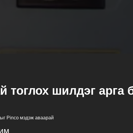
й тоглох шилдэг арга 
дыг Pinco мэдэж аваарай
чим