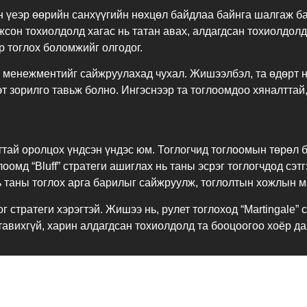
 үеэр өөрийн санхүүгийн нөхцөл байдлаа байнга шалгаж бай
ожсон тохиолдолд хагас нь татан авах, алдагдсан тохиолдол
р тоглох боломжийг олгодог.
 менежментийг сайжруулахад чухал. Жишээлбэл, та өдөрт нэ
эт зорилго тавьж болно. Ингэснээр та тоглоомдоо хяналттай
тай оролцох үндсэн үндэс юм. Тоглогчид тоглоомын төрөл 
омд “Bluff” стратеги ашиглах нь таны эсрэг тоглогчдод сэт
ь таны тоглох арга барилыг сайжруулж, тоглолтын хожлын м
 стратеги хэрэгтэй. Жишээ нь, рулет тоглоход “Martingale” 
тавихгүй, харин алдагдсан тохиолдолд та бооцоогоо хоёр да
ай стратегийг сонгох нь чухал. Тодорхой тоглолтын онцлог,
сронгуй болгож, үр дүнтэй болж чадна. Стратеги боловсруу