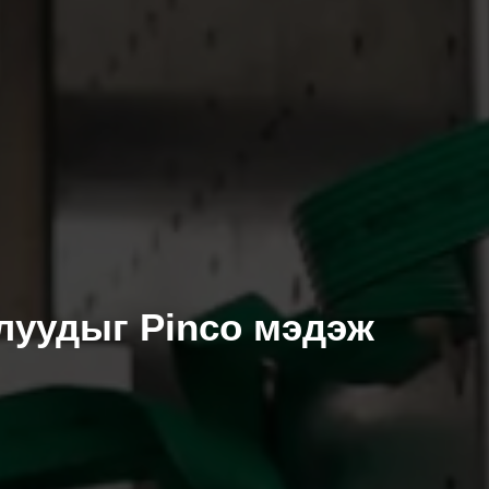
луудыг Pinco мэдэж