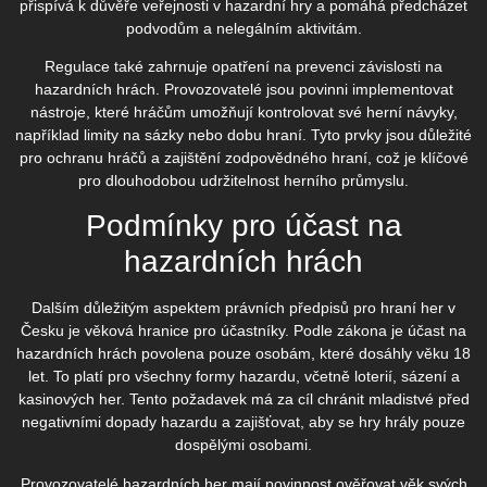
přispívá k důvěře veřejnosti v hazardní hry a pomáhá předcházet
podvodům a nelegálním aktivitám.
Regulace také zahrnuje opatření na prevenci závislosti na
hazardních hrách. Provozovatelé jsou povinni implementovat
nástroje, které hráčům umožňují kontrolovat své herní návyky,
například limity na sázky nebo dobu hraní. Tyto prvky jsou důležité
pro ochranu hráčů a zajištění zodpovědného hraní, což je klíčové
pro dlouhodobou udržitelnost herního průmyslu.
Podmínky pro účast na
hazardních hrách
Dalším důležitým aspektem právních předpisů pro hraní her v
Česku je věková hranice pro účastníky. Podle zákona je účast na
hazardních hrách povolena pouze osobám, které dosáhly věku 18
let. To platí pro všechny formy hazardu, včetně loterií, sázení a
kasinových her. Tento požadavek má za cíl chránit mladistvé před
negativními dopady hazardu a zajišťovat, aby se hry hrály pouze
dospělými osobami.
Provozovatelé hazardních her mají povinnost ověřovat věk svých