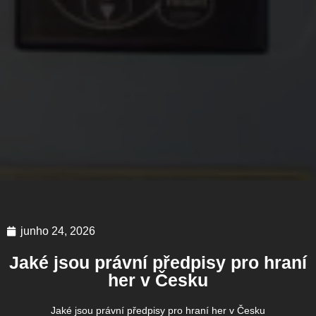
junho 24, 2026
Jaké jsou právní předpisy pro hraní
her v Česku
Jaké jsou právní předpisy pro hraní her v Česku