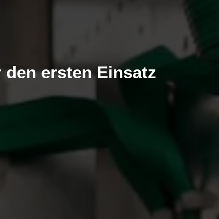
r den ersten Einsatz