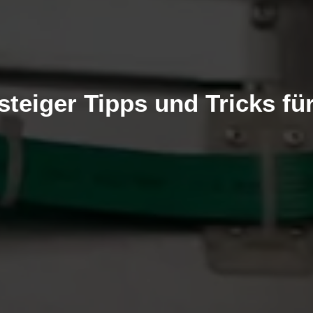
steiger Tipps und Tricks fü