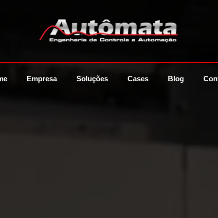
me
Empresa
Soluções
Cases
Blog
Con