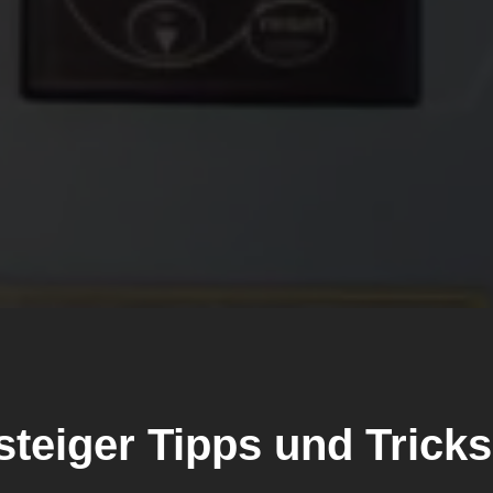
steiger Tipps und Tricks