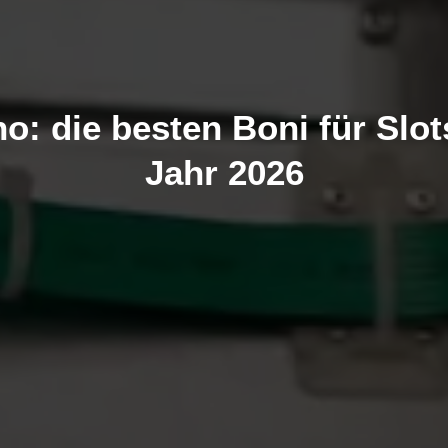
o: die besten Boni für Slo
Jahr 2026