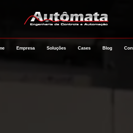
me
Empresa
Soluções
Cases
Blog
Con