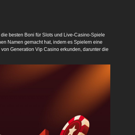
die besten Boni für Slots und Live-Casino-Spiele
inen Namen gemacht hat, indem es Spielern eine
e von Generation Vip Casino erkunden, darunter die