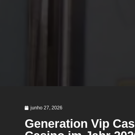
junho 27, 2026
Generation Vip Casi