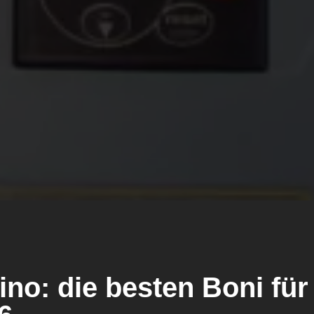
no: die besten Boni für