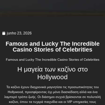
junho 23, 2026
Famous and Lucky The Incredible
Casino Stories of Celebrities
Famous and Lucky The Incredible Casino Stories of Celebrities
Η μαγεία των καζίνο στο
Hollywood
Τα καζίνο έχουν διαχρονικά μαγνητίσει τις προσωπικότητες του
Hollywood, προσφέροντας όχι μόνο διασκέδαση αλλά και ένα
λαμπερό τρόπο ζωής. Οι διάσημοι συχνά βρίσκονται σε πολυτελή
καζίνο, όπου τα τυχερά παιχνίδια και οι VIP υπηρεσίες τους