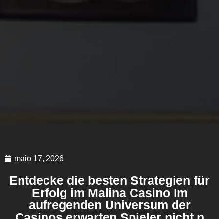
maio 17, 2026
Entdecke die besten Strategien für
Erfolg im Malina Casino Im
aufregenden Universum der
Casinos erwarten Spieler nicht n