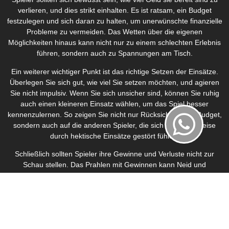
verlieren, und dies strikt einhalten. Es ist ratsam, ein Budget
festzulegen und sich daran zu halten, um unerwünschte finanzielle
Probleme zu vermeiden. Das Wetten über die eigenen
Möglichkeiten hinaus kann nicht nur zu einem schlechten Erlebnis
führen, sondern auch zu Spannungen am Tisch.
Ein weiterer wichtiger Punkt ist das richtige Setzen der Einsätze.
Überlegen Sie sich gut, wie viel Sie setzen möchten, und agieren
Sie nicht impulsiv. Wenn Sie sich unsicher sind, können Sie ruhig
auch einen kleineren Einsatz wählen, um das Spiel besser
kennenzulernen. So zeigen Sie nicht nur Rücksicht auf Ihr Budget,
sondern auch auf die anderen Spieler, die sich möglicherweise
durch hektische Einsätze gestört fühlen.
Schließlich sollten Spieler ihre Gewinne und Verluste nicht zur
Schau stellen. Das Prahlen mit Gewinnen kann Neid und
Unbehagen unter den Mitspielern hervorrufen. Eine gelassene
Haltung gegenüber Geld ist nicht nur stilvoll, sondern auch ein
Zeichen von persönlicher Reife. Wenn Sie verlieren, zeigen Sie
Anstand und akzeptieren Sie das Ergebnis mit Würde.
Die Kommunikation am Spieltisch