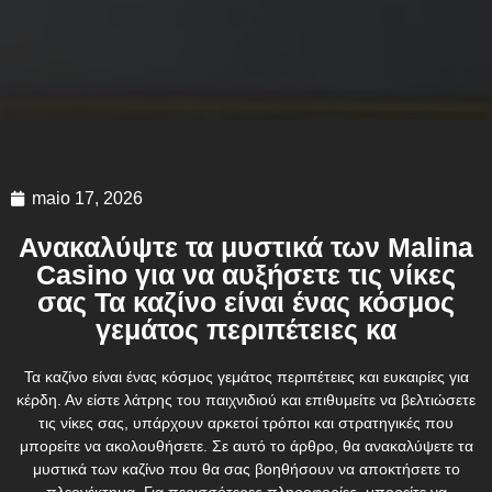
maio 17, 2026
Ανακαλύψτε τα μυστικά των Malina
Casino για να αυξήσετε τις νίκες
σας Τα καζίνο είναι ένας κόσμος
γεμάτος περιπέτειες κα
Τα καζίνο είναι ένας κόσμος γεμάτος περιπέτειες και ευκαιρίες για
κέρδη. Αν είστε λάτρης του παιχνιδιού και επιθυμείτε να βελτιώσετε
τις νίκες σας, υπάρχουν αρκετοί τρόποι και στρατηγικές που
μπορείτε να ακολουθήσετε. Σε αυτό το άρθρο, θα ανακαλύψετε τα
μυστικά των καζίνο που θα σας βοηθήσουν να αποκτήσετε το
πλεονέκτημα. Για περισσότερες πληροφορίες, μπορείτε να